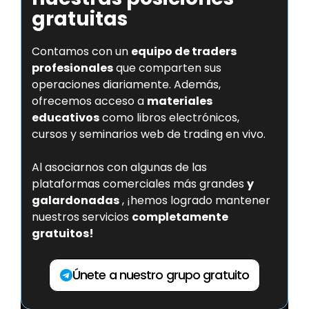
a
s
l
gratuitas
p
l
t
s
Contamos con un
equipo de traders
i
c
profesionales
que comparten sus
o
r
operaciones diariamente. Además,
n
e
ofrecemos acceso a
materiales
educativos
como libros electrónicos,
s
e
cursos y seminarios web de trading en vivo.
n
Al asociarnos con algunas de las
plataformas comerciales más grandes
y
galardonadas
, ¡hemos logrado mantener
nuestros servicios
completamente
gratuitos!
Únete a nuestro grupo gratuito