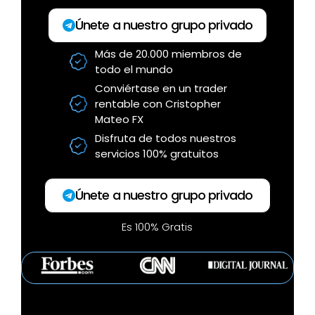
a
t
a
t
t
Únete a nuestro grupo privado
y
e
b
t
e
Más de 20.000 miembros de
l
i
r
todo el mundo
e
n
f
Conviértase en un trader
c
g
u
rentable con Cristopher
a
s
l
Mateo FX
p
l
Disfruta de todos nuestros
servicios 100% gratuitos
t
s
i
c
o
r
Únete a nuestro grupo privado
n
e
Es 100% Gratis
s
e
n